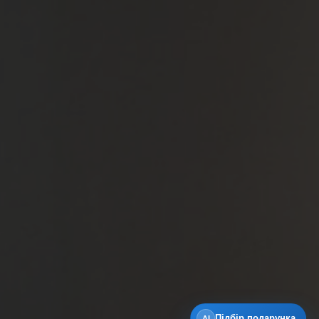
Підбір подарунка
AI