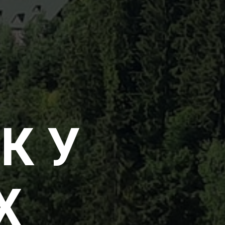
К У
Х