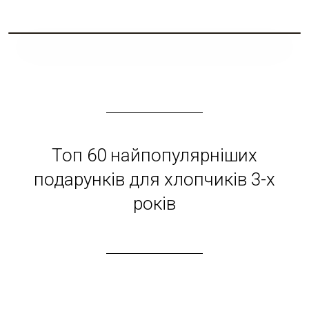
Безкоштовна доставка. AI обробка фото
Наші партнери ·
kartynapofoto.com.ua
↔
ФОТО
КАРТИНА
Топ 60 найпопулярніших
подарунків для хлопчиків 3-х
років