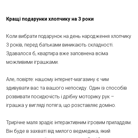
Кращі подарунки хлопчику на 3 роки
Коли вибрати подарунок на день народження хлопчику
3 років, перед батьками виникають складності.
Здавалося б, квартира вже заповнена всіма
можливими іграшками.
Але, повірте: нашому інтернет-магазину є чим
здивувати вас та вашого непосиду. Один із способів
розвивати посидючість і дрібну моторику рук –
іграшка у вигляді потяга, що розставляє доміно.
Трирічне маля зрадіє інтерактивним ігровим приладдям.
Він буде в захваті від милого ведмедика, який