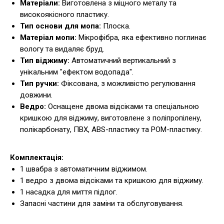
Матеріали:
Виготовлена з міцного металу та
високоякісного пластику.
Тип основи для мопа:
Плоска.
Матеріал мопи:
Мікрофібра, яка ефективно поглинає
вологу та видаляє бруд.
Тип віджиму:
Автоматичний вертикальний з
унікальним "ефектом водопада".
Тип ручки:
Фіксована, з можливістю регулювання
довжини.
Ведро:
Оснащене двома відсіками та спеціальною
кришкою для віджиму, виготовлене з поліпропілену,
полікарбонату, ПВХ, ABS-пластику та POM-пластику.
Комплектація:
1 швабра з автоматичним віджимом.
1 ведро з двома відсіками та кришкою для віджиму.
1 насадка для миття підлог.
Запасні частини для заміни та обслуговування.