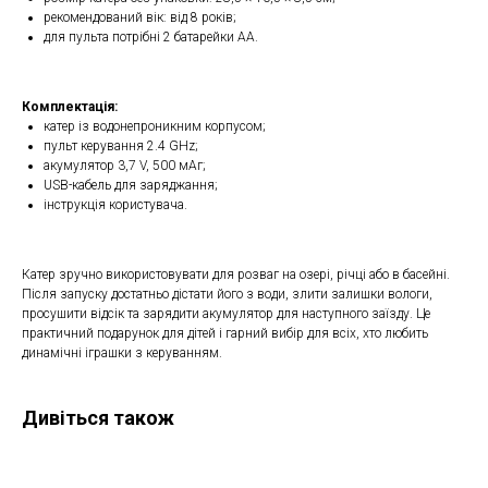
рекомендований вік: від 8 років;
для пульта потрібні 2 батарейки AA.
Комплектація:
катер із водонепроникним корпусом;
пульт керування 2.4 GHz;
акумулятор 3,7 V, 500 мАг;
USB-кабель для заряджання;
інструкція користувача.
Катер зручно використовувати для розваг на озері, річці або в басейні.
Після запуску достатньо дістати його з води, злити залишки вологи,
просушити відсік та зарядити акумулятор для наступного заїзду. Це
практичний подарунок для дітей і гарний вибір для всіх, хто любить
динамічні іграшки з керуванням.
Дивіться також