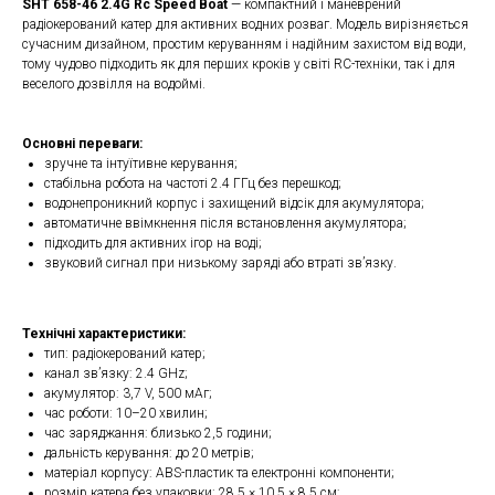
SHT 658-46 2.4G Rc Speed Boat
— компактний і маневрений
радіокерований катер для активних водних розваг. Модель вирізняється
сучасним дизайном, простим керуванням і надійним захистом від води,
тому чудово підходить як для перших кроків у світі RC-техніки, так і для
веселого дозвілля на водоймі.
Основні переваги:
зручне та інтуїтивне керування;
стабільна робота на частоті 2.4 ГГц без перешкод;
водонепроникний корпус і захищений відсік для акумулятора;
автоматичне ввімкнення після встановлення акумулятора;
підходить для активних ігор на воді;
звуковий сигнал при низькому заряді або втраті зв’язку.
Технічні характеристики:
тип: радіокерований катер;
канал зв’язку: 2.4 GHz;
акумулятор: 3,7 V, 500 мАг;
час роботи: 10–20 хвилин;
час заряджання: близько 2,5 години;
дальність керування: до 20 метрів;
матеріал корпусу: ABS-пластик та електронні компоненти;
розмір катера без упаковки: 28,5 × 10,5 × 8,5 см;