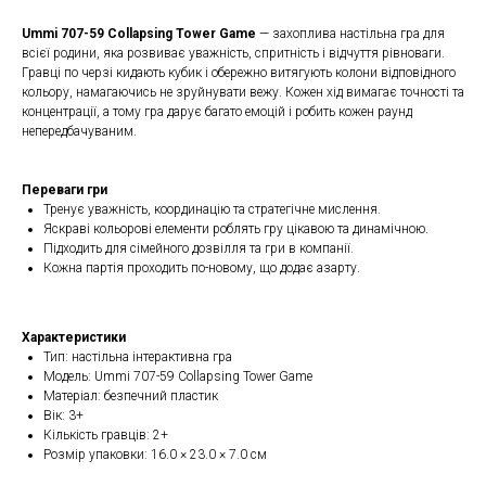
Ummi 707-59 Collapsing Tower Game
— захоплива настільна гра для
всієї родини, яка розвиває уважність, спритність і відчуття рівноваги.
Гравці по черзі кидають кубик і обережно витягують колони відповідного
кольору, намагаючись не зруйнувати вежу. Кожен хід вимагає точності та
концентрації, а тому гра дарує багато емоцій і робить кожен раунд
непередбачуваним.
Переваги гри
Тренує уважність, координацію та стратегічне мислення.
Яскраві кольорові елементи роблять гру цікавою та динамічною.
Підходить для сімейного дозвілля та гри в компанії.
Кожна партія проходить по-новому, що додає азарту.
Характеристики
Тип: настільна інтерактивна гра
Модель: Ummi 707-59 Collapsing Tower Game
Матеріал: безпечний пластик
Вік: 3+
Кількість гравців: 2+
Розмір упаковки: 16.0 × 23.0 × 7.0 см