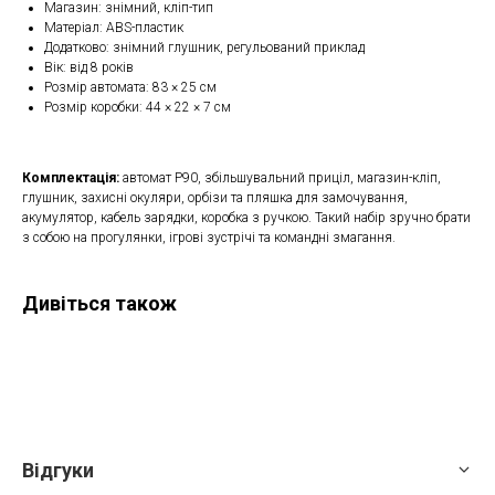
Магазин: знімний, кліп-тип
Матеріал: ABS-пластик
Додатково: знімний глушник, регульований приклад
Вік: від 8 років
Розмір автомата: 83 × 25 см
Розмір коробки: 44 × 22 × 7 см
Комплектація:
автомат P90, збільшувальний приціл, магазин-кліп,
глушник, захисні окуляри, орбізи та пляшка для замочування,
акумулятор, кабель зарядки, коробка з ручкою. Такий набір зручно брати
з собою на прогулянки, ігрові зустрічі та командні змагання.
Дивіться також
Відгуки