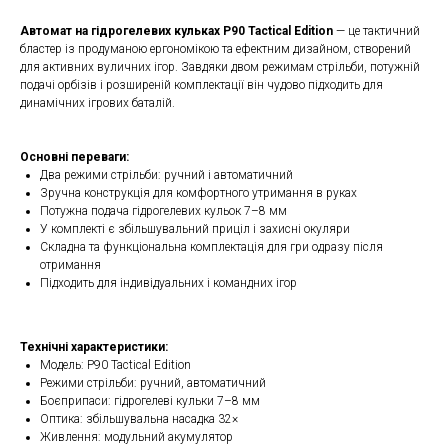
Автомат на гідрогелевих кульках P90 Tactical Edition
— це тактичний
бластер із продуманою ергономікою та ефектним дизайном, створений
для активних вуличних ігор. Завдяки двом режимам стрільби, потужній
подачі орбізів і розширеній комплектації він чудово підходить для
динамічних ігрових баталій.
Основні переваги:
Два режими стрільби: ручний і автоматичний
Зручна конструкція для комфортного утримання в руках
Потужна подача гідрогелевих кульок 7–8 мм
У комплекті є збільшувальний приціл і захисні окуляри
Складна та функціональна комплектація для гри одразу після
отримання
Підходить для індивідуальних і командних ігор
Технічні характеристики:
Модель: P90 Tactical Edition
Режими стрільби: ручний, автоматичний
Боєприпаси: гідрогелеві кульки 7–8 мм
Оптика: збільшувальна насадка 32×
Живлення: модульний акумулятор