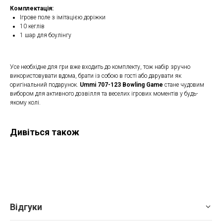
Комплектація:
Ігрове поле з імітацією доріжки
10 кеглів
1 шар для боулінгу
Усе необхідне для гри вже входить до комплекту, тож набір зручно
використовувати вдома, брати із собою в гості або дарувати як
оригінальний подарунок.
Ummi 707-123 Bowling Game
стане чудовим
вибором для активного дозвілля та веселих ігрових моментів у будь-
якому колі.
Дивіться також
Відгуки