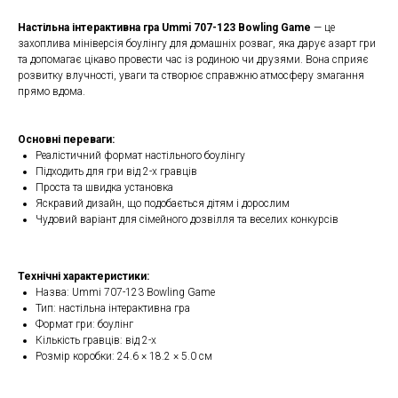
Настільна інтерактивна гра Ummi 707-123 Bowling Game
— це
захоплива мініверсія боулінгу для домашніх розваг, яка дарує азарт гри
та допомагає цікаво провести час із родиною чи друзями. Вона сприяє
розвитку влучності, уваги та створює справжню атмосферу змагання
прямо вдома.
Основні переваги:
Реалістичний формат настільного боулінгу
Підходить для гри від 2-х гравців
Проста та швидка установка
Яскравий дизайн, що подобається дітям і дорослим
Чудовий варіант для сімейного дозвілля та веселих конкурсів
Технічні характеристики:
Назва: Ummi 707-123 Bowling Game
Тип: настільна інтерактивна гра
Формат гри: боулінг
Кількість гравців: від 2-х
Розмір коробки: 24.6 × 18.2 × 5.0 см