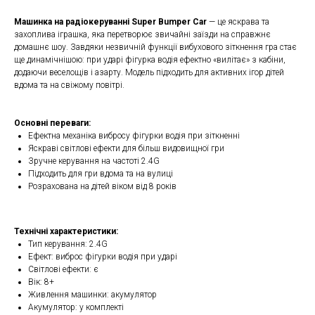
Машинка на радіокеруванні Super Bumper Car
— це яскрава та
захоплива іграшка, яка перетворює звичайні заїзди на справжнє
домашнє шоу. Завдяки незвичній функції вибухового зіткнення гра стає
ще динамічнішою: при ударі фігурка водія ефектно «вилітає» з кабіни,
додаючи веселощів і азарту. Модель підходить для активних ігор дітей
вдома та на свіжому повітрі.
Основні переваги:
Ефектна механіка вибросу фігурки водія при зіткненні
Яскраві світлові ефекти для більш видовищної гри
Зручне керування на частоті 2.4G
Підходить для гри вдома та на вулиці
Розрахована на дітей віком від 8 років
Технічні характеристики:
Тип керування: 2.4G
Ефект: виброс фігурки водія при ударі
Світлові ефекти: є
Вік: 8+
Живлення машинки: акумулятор
Акумулятор: у комплекті