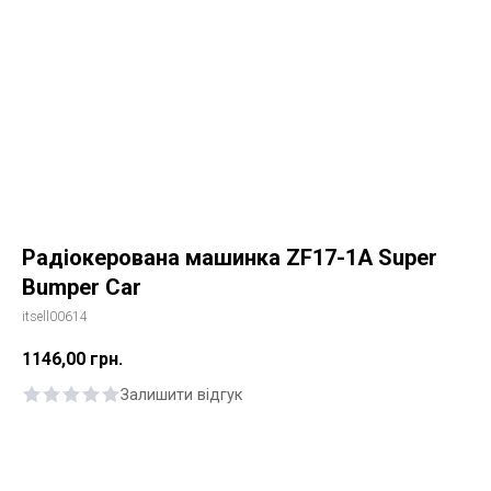
Радіокерована машинка ZF17-1A Super
Bumper Car
itsell00614
1146,00
грн.
Залишити відгук
Купити