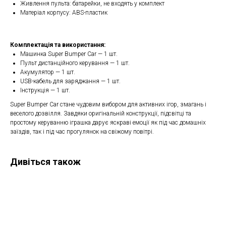
Живлення пульта: батарейки, не входять у комплект
Матеріал корпусу: ABS-пластик
Комплектація та використання:
Машинка Super Bumper Car — 1 шт.
Пульт дистанційного керування — 1 шт.
Акумулятор — 1 шт.
USB-кабель для заряджання — 1 шт.
Інструкція — 1 шт.
Super Bumper Car стане чудовим вибором для активних ігор, змагань і
веселого дозвілля. Завдяки оригінальній конструкції, підсвітці та
простому керуванню іграшка дарує яскраві емоції як під час домашніх
заїздів, так і під час прогулянок на свіжому повітрі.
Дивіться також