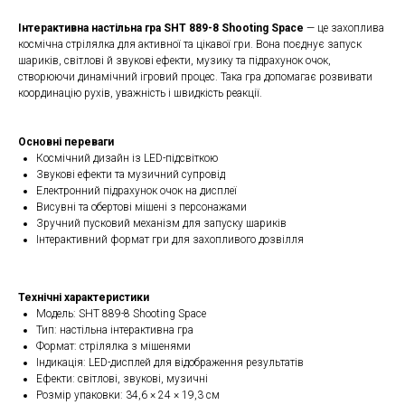
Інтерактивна настільна гра SHT 889-8 Shooting Space
— це захоплива
космічна стрілялка для активної та цікавої гри. Вона поєднує запуск
шариків, світлові й звукові ефекти, музику та підрахунок очок,
створюючи динамічний ігровий процес. Така гра допомагає розвивати
координацію рухів, уважність і швидкість реакції.
Основні переваги
Космічний дизайн із LED-підсвіткою
Звукові ефекти та музичний супровід
Електронний підрахунок очок на дисплеї
Висувні та обертові мішені з персонажами
Зручний пусковий механізм для запуску шариків
Інтерактивний формат гри для захопливого дозвілля
Технічні характеристики
Модель: SHT 889-8 Shooting Space
Тип: настільна інтерактивна гра
Формат: стрілялка з мішенями
Індикація: LED-дисплей для відображення результатів
Ефекти: світлові, звукові, музичні
Розмір упаковки: 34,6 × 24 × 19,3 см