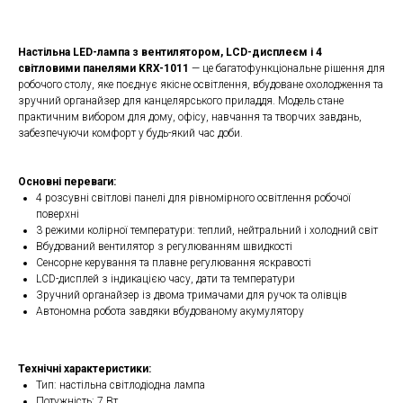
Настільна LED-лампа з вентилятором, LCD-дисплеєм і 4
світловими панелями KRX-1011
— це багатофункціональне рішення для
робочого столу, яке поєднує якісне освітлення, вбудоване охолодження та
зручний органайзер для канцелярського приладдя. Модель стане
практичним вибором для дому, офісу, навчання та творчих завдань,
забезпечуючи комфорт у будь-який час доби.
Основні переваги:
4 розсувні світлові панелі для рівномірного освітлення робочої
поверхні
3 режими колірної температури: теплий, нейтральний і холодний світ
Вбудований вентилятор з регулюванням швидкості
Сенсорне керування та плавне регулювання яскравості
LCD-дисплей з індикацією часу, дати та температури
Зручний органайзер із двома тримачами для ручок та олівців
Автономна робота завдяки вбудованому акумулятору
Технічні характеристики:
Тип: настільна світлодіодна лампа
Потужність: 7 Вт