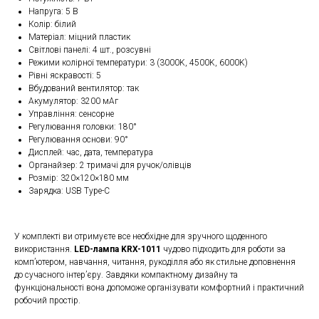
Напруга: 5 В
Колір: білий
Матеріал: міцний пластик
Світлові панелі: 4 шт., розсувні
Режими колірної температури: 3 (3000K, 4500K, 6000K)
Рівні яскравості: 5
Вбудований вентилятор: так
Акумулятор: 3200 мАг
Управління: сенсорне
Регулювання головки: 180°
Регулювання основи: 90°
Дисплей: час, дата, температура
Органайзер: 2 тримачі для ручок/олівців
Розмір: 320×120×180 мм
Зарядка: USB Type-C
У комплекті ви отримуєте все необхідне для зручного щоденного
використання.
LED-лампа KRX-1011
чудово підходить для роботи за
комп’ютером, навчання, читання, рукоділля або як стильне доповнення
до сучасного інтер’єру. Завдяки компактному дизайну та
функціональності вона допоможе організувати комфортний і практичний
робочий простір.