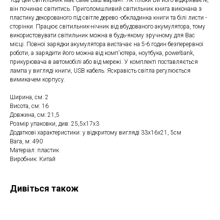
він починає світитись. Приголомшливий світильник книга виконана з
пластику декорованого під світле дерево -обкладинка книги та білі листи -
сторінки. Працює світильник-нічник від вбудованого акумулятора, тому
використовувати світильник можна в будь-якому зручному для Вас
місці. Повної зарядки акумулятора вистачає на 5-6 годин безперервної
роботи, а зарядити його можна від комп'ютера, ноутбука, powerbank,
прикурювача в автомобілі або від мережі. У комплекті поставляється
лампа у вигляді книги, USB кабель. Яскравість світла регулюється
вимикачем корпусу.
Ширина, см: 2
Висота, см: 16
Довжина, см: 21,5
Розмір упаковки, див: 25,5х17х3
Додаткові характеристики: у відкритому вигляді 33х16х21, 5см
Вага, м: 490
Матеріал: пластик
Виробник: Китай
Дивіться також