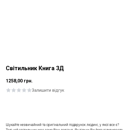
Світильник Книга 3Д
1258,00
грн.
Залишити відгук
Купити
Шукайте незвичайний та оригінальний подарунок людині, у якої все є?
Тоді цей світильник має саме Ваш варіант. Як тільки Ви його відкриваєте,