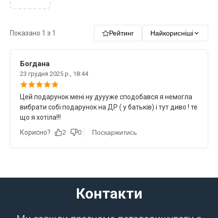
Показано
1
з
1
Рейтинг
Найкорисніші
Богдана
23 грудня 2025 р., 18:44
Цей подарунок мені ну дуууже сподобався я немогла
вибрати собі подарунок на ДР ( у батьків) і тут диво ! те
що я хотіла!!!
Корисно?
2
0
Поскаржитись
Контакти