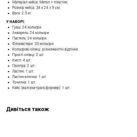
Матеріал кейса: Метал + пластик.
Розмір кейса: 34 x 24 x 9 см.
Вага: 2.3 кг.
У НАБОРІ:
Гуаш: 24 кольори.
Акварель: 24 кольори.
Пастель: 24 кольори.
Фломастери: 33 кольори.
Кольорові олівці: різноманітні відтінки.
Прості олівці: 2 шт.
Кисті: 4 шт.
Палітра: 2 шт.
Ластик: 1 шт.
Ластик-клячка: 1 шт.
Точилка: 1 шт.
Кейс (валізка-трансформер): 1 шт.
Дивіться також