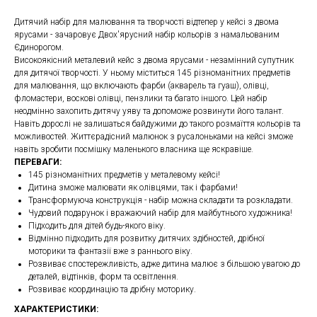
Дитячий набір для малювання та творчості відтепер у кейсі з двома
ярусами - зачаровує Двох'ярусний набір кольорів з намальованим
Єдинорогом.
Високоякісний металевий кейс з двома ярусами - незамінний супутник
для дитячої творчості. У ньому міститься 145 різноманітних предметів
для малювання, що включають фарби (акварель та гуаш), олівці,
фломастери, воскові олівці, пензлики та багато іншого. Цей набір
неодмінно захопить дитячу уяву та допоможе розвинути його талант.
Навіть дорослі не залишаться байдужими до такого розмаїття кольорів та
можливостей. Життєрадісний малюнок з русалоньками на кейсі зможе
навіть зробити посмішку маленького власника ще яскравіше.
ПЕРЕВАГИ:
145 різноманітних предметів у металевому кейсі!
Дитина зможе малювати як олівцями, так і фарбами!
Трансформуюча конструкція - набір можна складати та розкладати.
Чудовий подарунок і вражаючий набір для майбутнього художника!
Підходить для дітей будь-якого віку.
Відмінно підходить для розвитку дитячих здібностей, дрібної
моторики та фантазії вже з раннього віку.
Розвиває спостережливість, адже дитина малює з більшою увагою до
деталей, відтінків, форм та освітлення.
Розвиває координацію та дрібну моторику.
ХАРАКТЕРИСТИКИ: