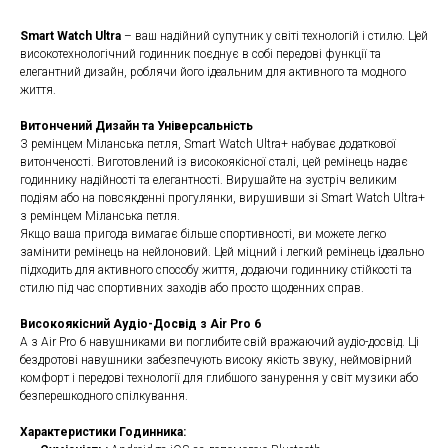
Smart Watch Ultra
– ваш надійний супутник у світі технологій і стилю. Цей
високотехнологічний годинник поєднує в собі передові функції та
елегантний дизайн, роблячи його ідеальним для активного та модного
життя.
Витончений Дизайн та Універсальність
З ремінцем Міланська петля, Smart Watch Ultra+ набуває додаткової
витонченості. Виготовлений із високоякісної сталі, цей ремінець надає
годиннику надійності та елегантності. Вирушайте на зустріч великим
подіям або на повсякденні прогулянки, вирушивши зі Smart Watch Ultra+
з ремінцем Міланська петля.
Якщо ваша пригода вимагає більше спортивності, ви можете легко
замінити ремінець на нейлоновий. Цей міцний і легкий ремінець ідеально
підходить для активного способу життя, додаючи годиннику стійкості та
стилю під час спортивних заходів або просто щоденних справ.
Високоякісний Аудіо-Досвід з Air Pro 6
А з Air Pro 6 навушниками ви поглибите свій вражаючий аудіо-досвід. Ці
бездротові навушники забезпечують високу якість звуку, неймовірний
комфорт і передові технології для глибшого занурення у світ музики або
безперешкодного спілкування.
Характеристики Годинника: