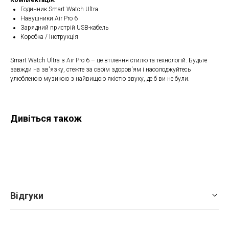
Годинник Smart Watch Ultra
Навушники Air Pro 6
Зарядний пристрій USB-кабель
Коробка / Інструкція
Smart Watch Ultra з Air Pro 6 – це втілення стилю та технологій. Будьте
завжди на зв'язку, стежте за своїм здоров'ям і насолоджуйтесь
улюбленою музикою з найвищою якістю звуку, де б ви не були.
Дивіться також
Відгуки