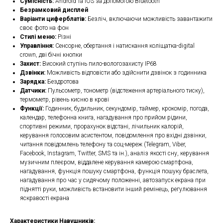
Сумісність:
Android та iOS за допомогою Bluetooth
Безрамковий дисплей
Варіанти циферблатів:
Безліч, включаючи можливість завантажити
своє фото на фон
Стилі меню:
Різні
Управління:
Сенсорне, обертання і натискання коліщатка-digital
crown, дві бічні кнопки
Захист:
Високий ступінь пило-вологозахисту IP68
Дзвінки:
Можливість відповісти або здійснити дзвінок з годинника
Зарядка:
Бездротова
Датчики:
Пульсометр, тонометр (відстеження артеріального тиску),
термометр, рівень кисню в крові
Функції:
Годинник, будильник, секундомір, таймер, крокомір, погода,
календар, телефонна книга, нагадування про прийом рідини,
спортивні режими, прорахунок відстані, лічильник калорій,
керування голосовим асистентом, повідомлення про вхідні дзвінки,
читання повідомлень телефону та соц-мереж (Telegram, Viber,
Facebook, Instagram, Twitter, SMS та ін.), аналіз якості сну, керування
музичним плеєром, віддалене керування камерою смартфона,
нагадування, функція пошуку смартфона, функція пошуку браслета,
нагадування про час у сидячому положенні, автозапуск екрана при
піднятті руки, можливість встановити інший ремінець, регулювання
яскравості екрана
Характеристики Навушників: