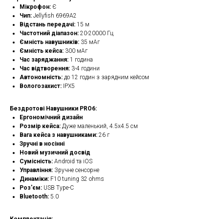
Мікрофон:
Є
Чип:
Jellyfish 6969A2
Відстань передачі:
15 м
Частотний діапазон:
20-20000 Гц
Ємність навушників:
35 мАг
Ємність кейса:
300 мАг
Час заряджання:
1 година
Час відтворення:
3-4 години
Автономність:
до 12 годин з зарядним кейсом
Вологозахист:
IPX5
Бездротові Навушники PRO6:
Ергономічний дизайн
Розмір кейса:
Дуже маленький, 4.5х4.5 см
Вага кейса з навушниками:
26 г
Зручні в носінні
Новий музичний досвід
Сумісність:
Android та iOS
Управління:
Зручне сенсорне
Динаміки:
F10 tuning 32 ohms
Роз'єм:
USB Type-C
Bluetooth:
5.0
Комплектація: