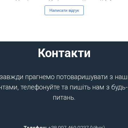
Написати відгук
Контакти
завжди прагнемо потоваришувати з на
нтами, телефонуйте та пишіть нам з будь
питань.
Телефон:
+38 097 469 0237 (Viber)