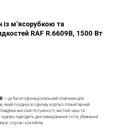
 із м’ясорубкою та
дкостей RAF R.6609B, 1500 Вт
9B
— це багатофункціональний помічник для
, який поєднує в одному корпусі планетарний
 Завдяки високій потужності, місткій чаші та
 чудово підходить для замішування тіста, збивання
зі, соусів і коктейлів.