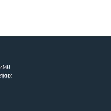
шими
-яких