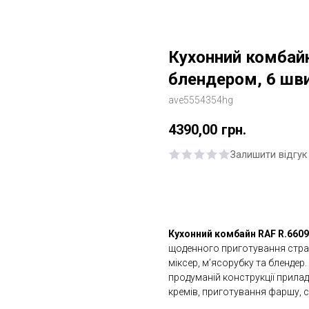
Кухонний комбайн
блендером, 6 шви
ave5554354hg
4390,00
грн.
Залишити відгук
Купити
Кухонний комбайн RAF R.660
щоденного приготування страв
міксер, м’ясорубку та блендер.
продуманій конструкції прилад
кремів, приготування фаршу, сму