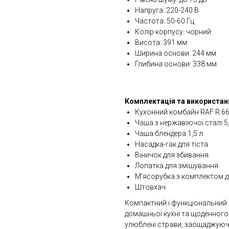
Напруга: 220-240 В
Частота: 50-60 Гц
Колір корпусу: чорний
Висота: 391 мм
Ширина основи: 244 мм
Глибина основи: 338 мм
Комплектація та використан
Кухонний комбайн RAF R.6
Чаша з нержавіючої сталі 5,
Чаша блендера 1,5 л
Насадка-гак для тіста
Віничок для збивання
Лопатка для змішування
М’ясорубка з комплектом д
Штовхач
Компактний і функціональний
домашньої кухні та щоденного
улюблені страви, заощаджуючи