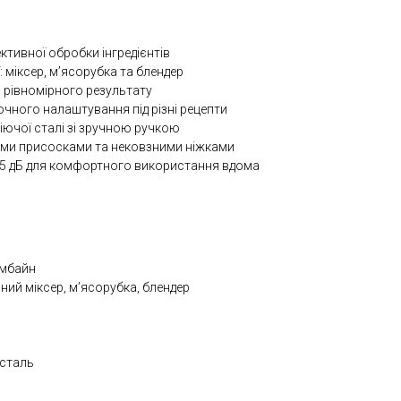
ктивної обробки інгредієнтів
: міксер, м’ясорубка та блендер
 рівномірного результату
очного налаштування під різні рецепти
віючої сталі зі зручною ручкою
ими присосками та нековзними ніжками
75 дБ для комфортного використання вдома
омбайн
ний міксер, м’ясорубка, блендер
 сталь