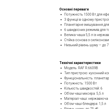
Основні переваги
Потужність 1500 Вт для ефе
3 функції в одному пристрої
Планетарне змішування для
6 швидкісних режимів для т
Велика чаша 5,5 л із нержа
Стійка основа з силіконов
Низький рівень шуму — до 
Технічні характеристики
Модель: RAF R.6609B
Тип пристрою: кухонний к
Функціональність: планетар
Потужність: 1500 Вт
Кількість швидкостей: 6
Об’єм чаші міксера: 5,5 л
Матеріал чаші: нержавіюча
Об’єм чаші блендера: 1,5 л
Рівень шуму: до 75 дБ