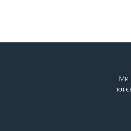
Ми 
кліє