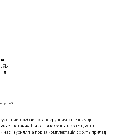
ня
609B
5 л
еталей
 кухонний комбайн стане зручним рішенням для
 використання. Він допоможе швидко готувати
 час і зусилля, а повна комплектація робить прилад