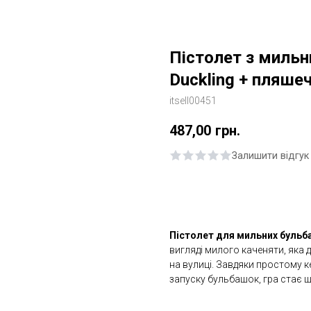
Пістолет з миль
Duckling + пляше
itsell00451
487,00
грн.
Залишити відгук
Купити
Пістолет для мильних бульб
вигляді милого каченяти, яка 
на вулиці. Завдяки простому к
запуску бульбашок, гра стає 