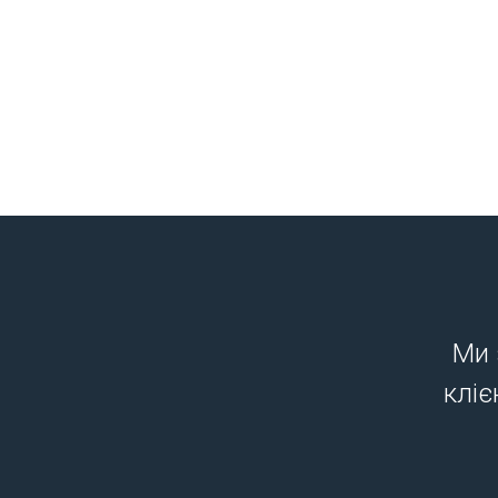
Ми 
кліє