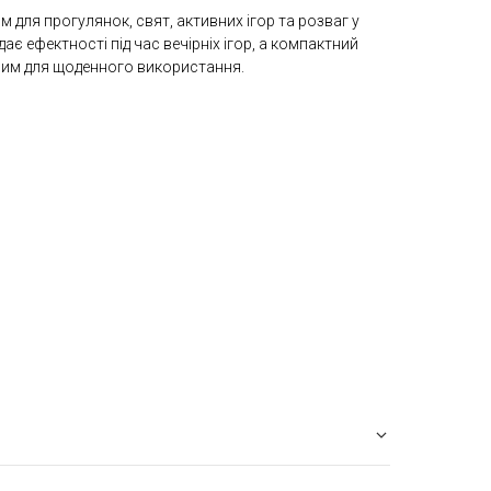
 для прогулянок, свят, активних ігор та розваг у
дає ефектності під час вечірніх ігор, а компактний
ним для щоденного використання.