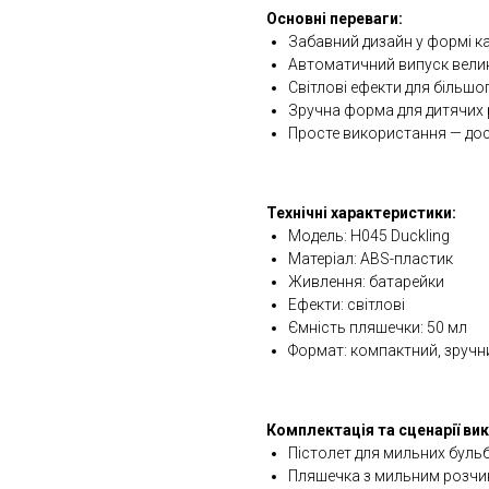
Основні переваги:
Забавний дизайн у формі к
Автоматичний випуск велик
Світлові ефекти для більшо
Зручна форма для дитячих 
Просте використання — дос
Технічні характеристики:
Модель: H045 Duckling
Матеріал: ABS-пластик
Живлення: батарейки
Ефекти: світлові
Ємність пляшечки: 50 мл
Формат: компактний, зручни
Комплектація та сценарії ви
Пістолет для мильних буль
Пляшечка з мильним розчи