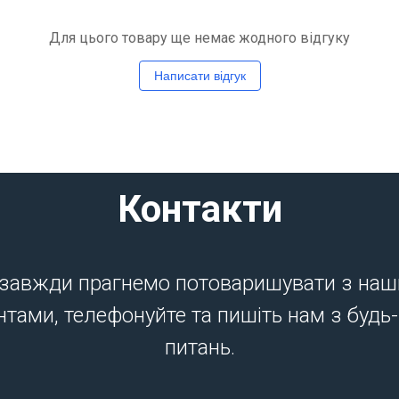
Для цього товару ще немає жодного відгуку
Написати відгук
Контакти
завжди прагнемо потоваришувати з на
нтами, телефонуйте та пишіть нам з будь
питань.