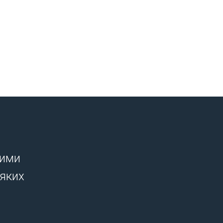
шими
-яких