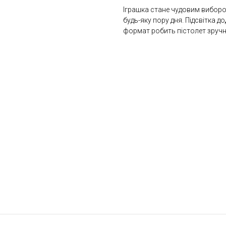
Іграшка стане чудовим вибором
будь-яку пору дня. Підсвітка до
формат робить пістолет зруч