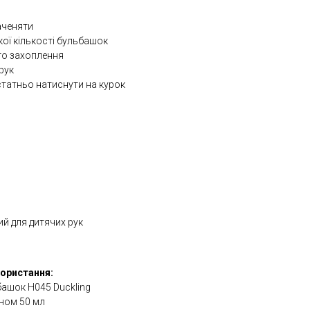
аченяти
ої кількості бульбашок
го захоплення
рук
татньо натиснути на курок
й для дитячих рук
користання:
башок H045 Duckling
ном 50 мл