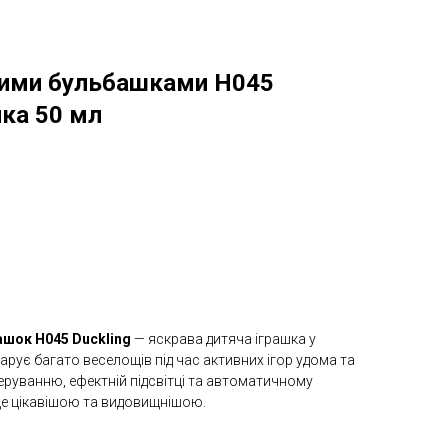
ними бульбашками H045
чка 50 мл
ашок H045 Duckling
— яскрава дитяча іграшка у
дарує багато веселощів під час активних ігор удома та
еруванню, ефектній підсвітці та автоматичному
ще цікавішою та видовищнішою.