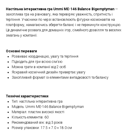
Настільна інтерактивна гра Ummi ME-146 Balance Bigemptyman
—
захоплива гра на рівновагу, яка перевіряє уважність, спритність і
терпіння. Учасники по черзі встановлюють фігурки космонавтів на
платформу, намагаючись зберегти баланс і не перекинути конструкцію.
Це динамічне розвага для домашніх ігор, сімейного дозвілля та веселих
змагань у компанії.
Основні переваги
Розвиває координацію, увагу та терпіння
Підходить для гри всією сім’єю
Можна грати в компанії від 2 осіб
Яскравий космічний дизайн привертає увагу
Захопливий формат із елементами випадковості та балансу
Технічні характеристики
Тип: настільна інтерактивна гра
Модель: Ummi ME-146 Balance Bigemptyman
Матеріал: пластик високої якості
Кількість елементів: 60
Рекомендований вік: від 3 років
Розмір упаковки: 17.5 × 7.0 × 18.0 см