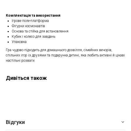
Комплектація та використання
Ігрове поле-платформа
Фігурки космонавтів
Основа та стійка для встановлення
Кубик і колесо для завдань
Упаковка
Гра чудово підходить для домашнього дозвілля, сімейних вечорів,
спільних ігор із друзями та подарунка дитині, яка любить активні й цікаві
настільні розваги.
Дивіться також
Відгуки