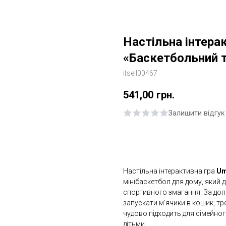
Настільна інтера
«Баскетбольний т
itsell00467
541,00
грн.
Залишити відгук
Купити
Настільна інтерактивна гра
Um
мінібаскетбол для дому, який 
спортивного змагання. За до
запускати м’ячики в кошик, тр
чудово підходить для сімейного
дітьми.