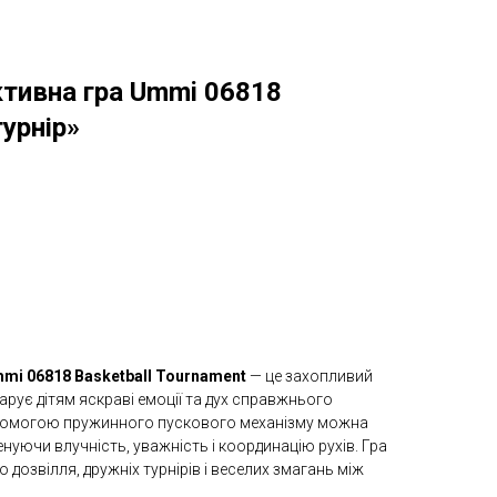
ктивна гра Ummi 06818
урнір»
mi 06818 Basketball Tournament
— це захопливий
дарує дітям яскраві емоції та дух справжнього
помогою пружинного пускового механізму можна
енуючи влучність, уважність і координацію рухів. Гра
 дозвілля, дружніх турнірів і веселих змагань між