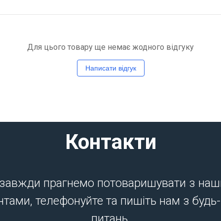
Для цього товару ще немає жодного відгуку
Написати відгук
Контакти
завжди прагнемо потоваришувати з на
нтами, телефонуйте та пишіть нам з будь
питань.