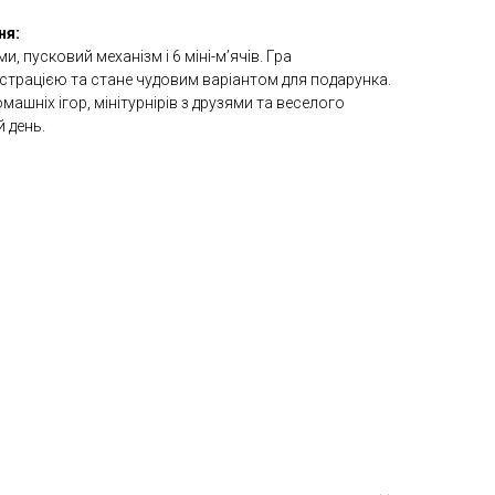
ня:
ми, пусковий механізм і 6 міні-м’ячів. Гра
юстрацією та стане чудовим варіантом для подарунка.
машніх ігор, мінітурнірів з друзями та веселого
й день.