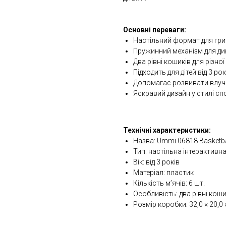
Основні переваги:
Настільний формат для гри
Пружинний механізм для ди
Два рівні кошиків для різно
Підходить для дітей від 3 рок
Допомагає розвивати влучн
Яскравий дизайн у стилі с
Технічні характеристики:
Назва: Ummi 06818 Basketb
Тип: настільна інтерактивна
Вік: від 3 років
Матеріал: пластик
Кількість м’ячів: 6 шт.
Особливість: два рівні коши
Розмір коробки: 32,0 × 20,0 