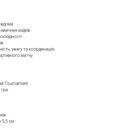
 вдома
намічних кидків
ї складності
ів
ість, увагу та координацію
портивного матчу
all Tournament
 гра
ків
× 5,5 см