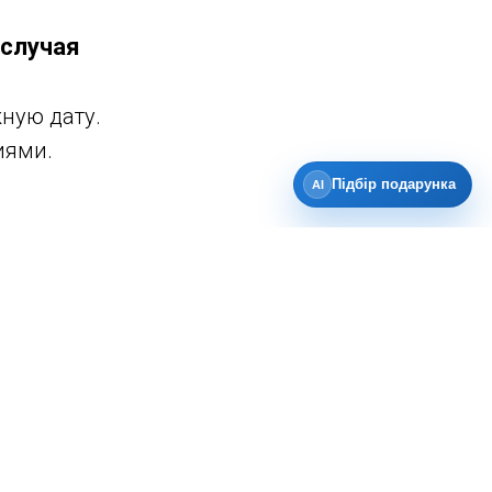
 случая
ную дату.
иями.
Підбір подарунка
AI
зей.
ого человека.
ычных