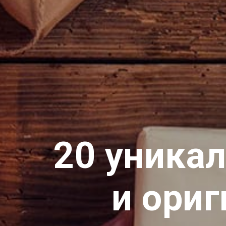
20 уника
и ори