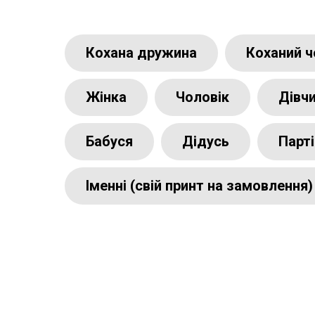
Кохана дружина
Коханий ч
Жінка
Чоловік
Дівч
Бабуся
Дідусь
Парті
Іменні (свій принт на замовлення)