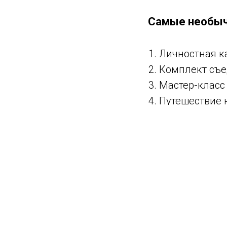
Самые необыч
Личностная к
Комплект съе
Мастер-класс
Путешествие 
Оригинальный
Настольная иг
Подарочный с
Занятие по ст
Кастомизиров
Видео-поздра
Оригинальный
материалов.