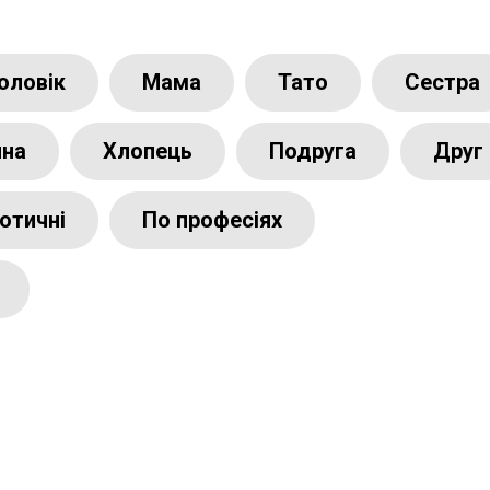
оловік
Мама
Тато
Сестра
ина
Хлопець
Подруга
Друг
отичні
По професіях