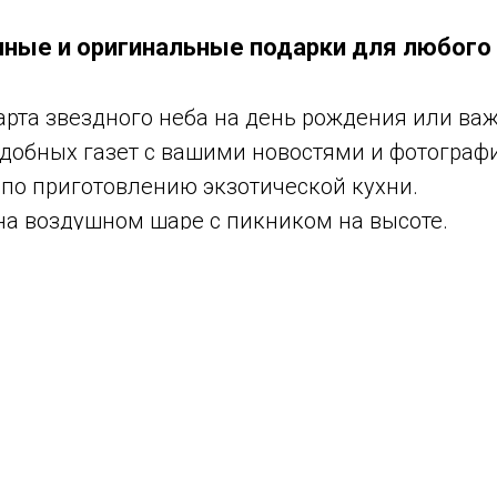
ные и оригинальные подарки для любого
арта звездного неба на день рождения или важ
добных газет с вашими новостями и фотограф
 по приготовлению экзотической кухни.
на воздушном шаре с пикником на высоте.
 набор для выращивания кристаллов.
ра, созданная на основе вашей семьи или дру
ертификат на уроки танцев или йоги.
рельбе из лука в стиле Робин Гуда.
анные 3D-печатные миниатюры вашего любим
вление от известной личности или блогера.
 портрет, выполненный художником из необ