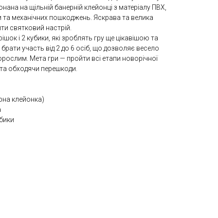
конана на щільній банерній клейонці з матеріалу ПВХ,
и та механічних пошкоджень. Яскрава та велика
ти святковий настрій.
ішок і 2 кубики, які зроблять гру ще цікавішою та
 брати участь від 2 до 6 осіб, що дозволяє весело
дорослим. Мета гри — пройти всі етапи новорічної
та обходячи перешкоди.
рна клейонка)
а
убики