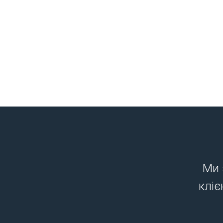
Ми 
кліє