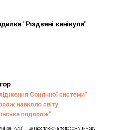
дилка "Різдвяні канікули"
ігор
слідження Сонячної системи"
орож навколо світу"
аїнська подорож"
вяні канікули" — це захоплююча подорож у зимову