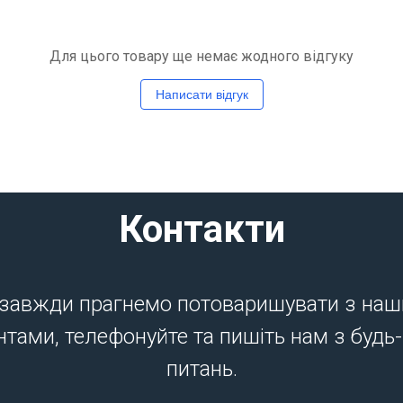
Для цього товару ще немає жодного відгуку
Написати відгук
Контакти
завжди прагнемо потоваришувати з на
нтами, телефонуйте та пишіть нам з будь
питань.