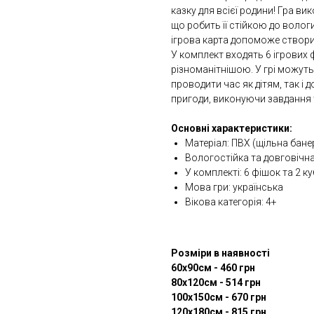
казку для всієї родини! Гра ви
що робить її стійкою до волог
ігрова карта допоможе створи
У комплект входять 6 ігрових ф
різноманітнішою. У грі можуть
проводити час як дітям, так і 
пригоди, виконуючи завдання 
Основні характеристики:
Матеріал: ПВХ (щільна бане
Вологостійка та довговічн
У комплекті: 6 фішок та 2 к
Мова гри: українська
Вікова категорія: 4+
Розміри в наявності
60х90см - 460 грн
80х120см - 514 грн
100х150см - 670 грн
120х180см - 815 грн