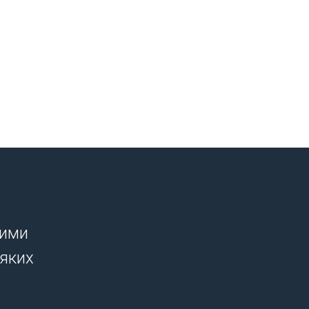
шими
-яких