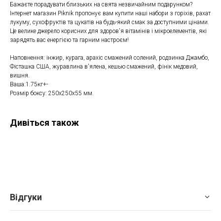
Бажаєте порадувати близьких на свята незвичайним подарунком?
Інтернет магазин Piknik пропонує вам купити наші набори з горіхів, рахат
лукуму, сухофруктів та цукатів на будь-який смак за доступними цінами.
Це велике джерело корисних для здоров'я вітамінів і мікроелементів, які
зарядять вас енергією та гарним настроєм!
Наповнення: інжир, курага, арахіс смажений солений, родзинка Джамбо,
Фісташка США, журавлина в'ялена, кешью смажений, фінік медовий,
вишня.
Ваша:1.75кг+-
Розмір боксу: 250х250х55 мм.
Дивіться також
Відгуки