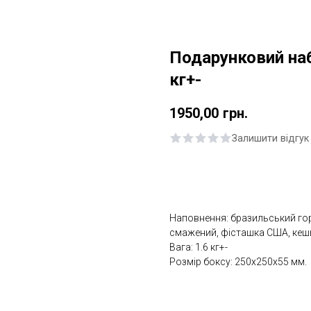
Подарунковий наб
кг+-
1950,00
грн.
Залишити відгук
Купити
Наповнення: бразильський гор
смажений, фісташка США, кешь
Вага: 1.6 кг+-
Розмір боксу: 250х250х55 мм.