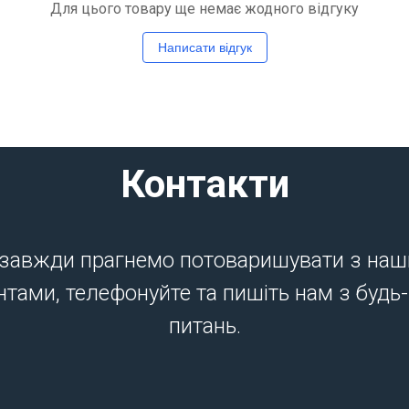
Для цього товару ще немає жодного відгуку
Написати відгук
Контакти
завжди прагнемо потоваришувати з на
нтами, телефонуйте та пишіть нам з будь
питань.