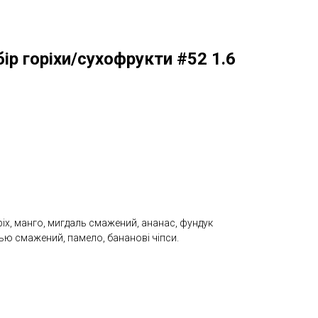
ір горіхи/сухофрукти #52 1.6
іх, манго, мигдаль смажений, ананас, фундук
ю смажений, памело, бананові чіпси.