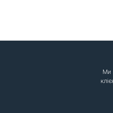
Ми 
кліє