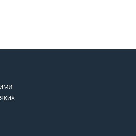
шими
-яких