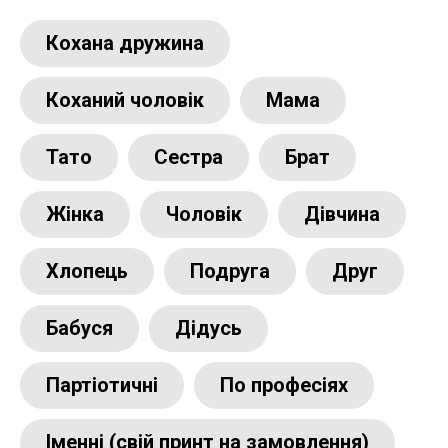
Кохана дружина
Коханий чоловік
Мама
Тато
Сестра
Брат
Жінка
Чоловік
Дівчина
Хлопець
Подруга
Друг
Бабуся
Дідусь
Партіотичні
По професіях
Іменні (свій принт на замовлення)