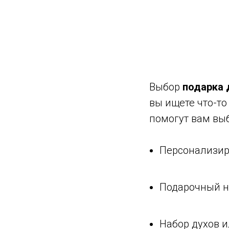
Выбор
подарка
вы ищете что-т
помогут вам вы
Персонализир
Подарочный н
Набор духов и