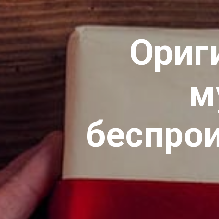
Ориг
м
беспро