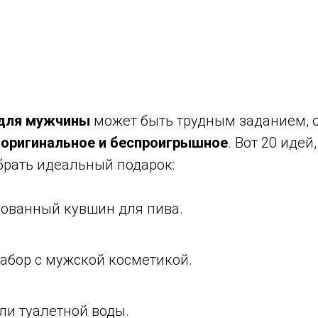
 для мужчины
может быть трудным заданием, 
о
оригинальное и беспроигрышное
. Вот 20 идей
брать идеальный подарок:
ованный кувшин для пива.
абор с мужской косметикой.
ли туалетной воды.