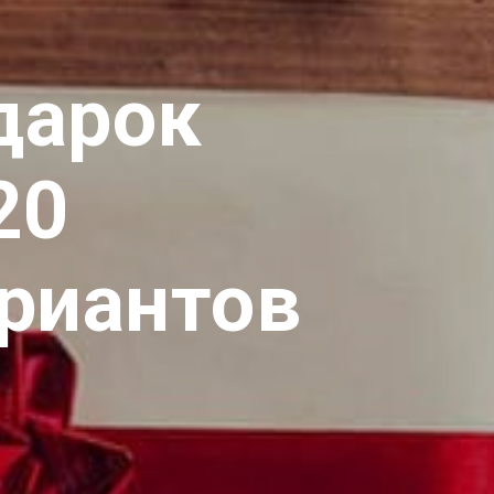
дарок
20
риантов