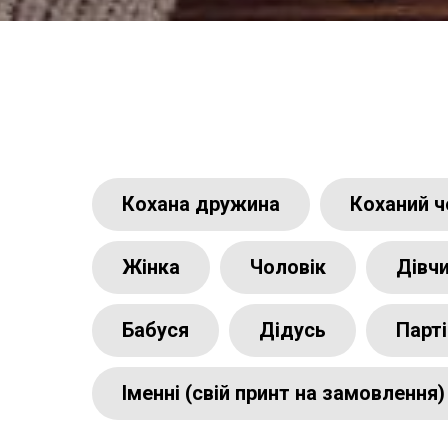
Кохана дружина
Коханий ч
Жінка
Чоловік
Дівч
Бабуся
Дідусь
Парті
Іменні (свій принт на замовлення)