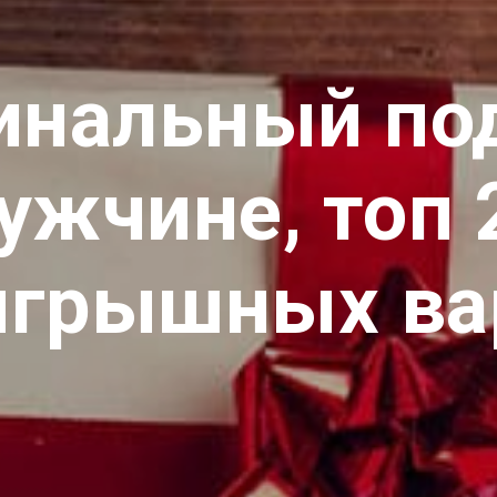
инальный по
ужчине, топ 
игрышных ва