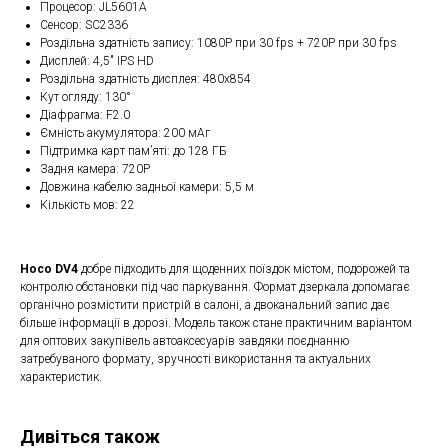
Процесор: JL5601A
Сенсор: SC2336
Роздільна здатність запису: 1080P при 30 fps + 720P при 30 fps
Дисплей: 4,5" IPS HD
Роздільна здатність дисплея: 480x854
Кут огляду: 130°
Діафрагма: F2.0
Ємність акумулятора: 200 мАг
Підтримка карт пам’яті: до 128 ГБ
Задня камера: 720P
Довжина кабелю задньої камери: 5,5 м
Кількість мов: 22
Hoco DV4
добре підходить для щоденних поїздок містом, подорожей та
контролю обстановки під час паркування. Формат дзеркала допомагає
органічно розмістити пристрій в салоні, а двоканальний запис дає
більше інформації в дорозі. Модель також стане практичним варіантом
для оптових закупівель автоаксесуарів завдяки поєднанню
затребуваного формату, зручності використання та актуальних
характеристик.
Дивіться також