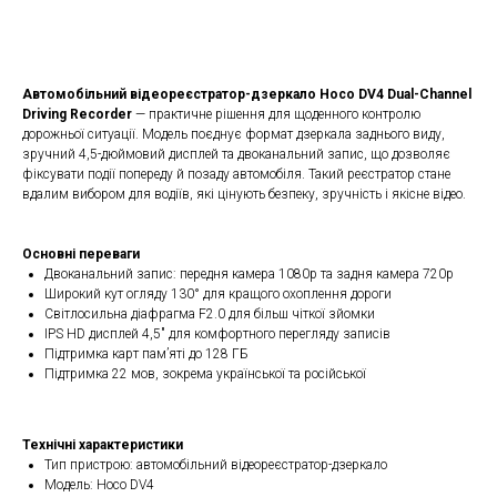
Купити
Автомобільний відеореєстратор-дзеркало Hoco DV4 Dual-Channel
Driving Recorder
— практичне рішення для щоденного контролю
дорожньої ситуації. Модель поєднує формат дзеркала заднього виду,
зручний 4,5-дюймовий дисплей та двоканальний запис, що дозволяє
фіксувати події попереду й позаду автомобіля. Такий реєстратор стане
вдалим вибором для водіїв, які цінують безпеку, зручність і якісне відео.
Основні переваги
Двоканальний запис: передня камера 1080p та задня камера 720p
Широкий кут огляду 130° для кращого охоплення дороги
Світлосильна діафрагма F2.0 для більш чіткої зйомки
IPS HD дисплей 4,5" для комфортного перегляду записів
Підтримка карт пам’яті до 128 ГБ
Підтримка 22 мов, зокрема української та російської
Технічні характеристики
Тип пристрою: автомобільний відеореєстратор-дзеркало
Модель: Hoco DV4