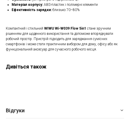
Матеріал корпусу:
ABS-пластик і полімерні елементи
Ефективність зарядки:
близько 70–80%
Компактний і стильний
WIWU Wi-W039 Flow 5in1
стане зручним
рішенням для щоденного використання та допоможе впорядкувати
робочий простір. Пристрій підходить для заряджання сумісних
смартфонів і може стати практичним вибором для дому, офісу або як
функціональний аксесуар для сучасного робочого місця.
Дивіться також
Відгуки