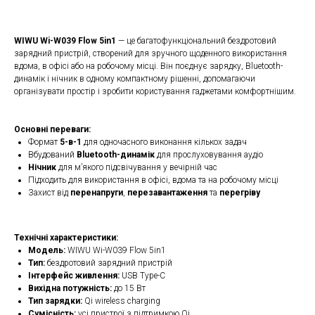
WIWU Wi-W039 Flow 5in1
— це багатофункціональний бездротовий
зарядний пристрій, створений для зручного щоденного використання
вдома, в офісі або на робочому місці. Він поєднує зарядку, Bluetooth-
динамік і нічник в одному компактному рішенні, допомагаючи
організувати простір і зробити користування гаджетами комфортнішим.
Основні переваги:
Формат
5-в-1
для одночасного виконання кількох задач
Вбудований
Bluetooth-динамік
для прослуховування аудіо
Нічник
для м’якого підсвічування у вечірній час
Підходить для використання в офісі, вдома та на робочому місці
Захист від
перенапруги
,
перезавантаження
та
перегріву
Технічні характеристики:
Модель:
WIWU Wi-W039 Flow 5in1
Тип:
бездротовий зарядний пристрій
Інтерфейс живлення:
USB Type-C
Вихідна потужність:
до 15 Вт
Тип зарядки:
Qi wireless charging
Сумісність:
усі пристрої з підтримкою Qi